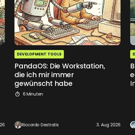
DEVELOPMENT TOOLS
PandaOS: Die Workstation,
B
die ich mir immer
e
gewünscht habe
I
6 Minuten
026
Riccardo Destratis
3. Aug 2026