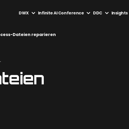
DWX
Infinite AI Conference
DDC
Insights
cess-Dateien reparieren
.
teien