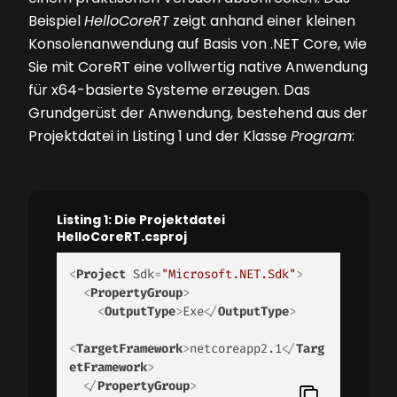
Beispiel
HelloCoreRT
zeigt anhand einer kleinen
Konsolenanwendung auf Basis von .NET Core, wie
Sie mit CoreRT eine vollwertig native Anwendung
für x64-basierte Systeme erzeugen. Das
Grundgerüst der Anwendung, bestehend aus der
Projektdatei in
Listing 1
und der Klasse
Program
:
Listing 1: Die Projektdatei
HelloCoreRT.csproj
<
Project
Sdk
=
"Microsoft.NET.Sdk"
>
<
PropertyGroup
>
<
OutputType
>
Exe
</
OutputType
>
<
TargetFramework
>
netcoreapp2.1
</
Targ
etFramework
>
</
PropertyGroup
>