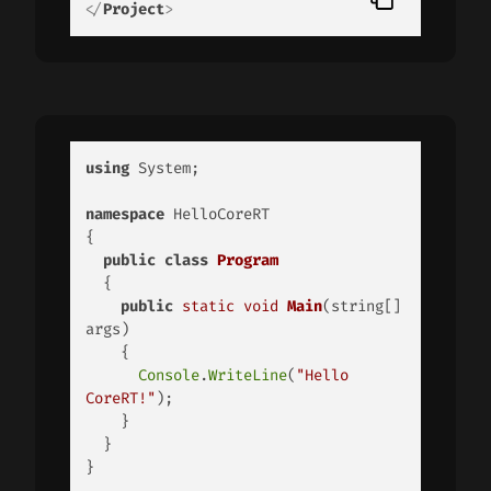
</
Project
>
using
 System; 

namespace
 HelloCoreRT 

{ 

public
class
Program
  { 

public
static
void
Main
(string[] 
args)
{ 

Console
.
WriteLine
(
"Hello 
CoreRT!"
); 

    } 

  } 

} 