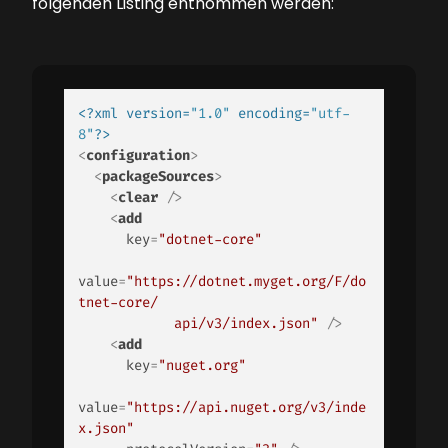
folgenden Listing entnommen werden:
<?xml version=
"1.0"
 encoding=
"utf-
8"
?>
<
configuration
>
<
packageSources
>
<
clear
 />
<
add
key
=
"dotnet-core"
value
=
"https://dotnet.myget.org/F/do
tnet-core/

            api/v3/index.json"
 />
<
add
key
=
"nuget.org"
value
=
"https://api.nuget.org/v3/inde
x.json"