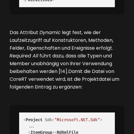
Das Attribut
Dynamic
legt fest, wie der
Laufzeitzugriff auf Konstruktoren, Methoden,
Felder, Eigenschaften und Ereignisse erfolgt.
Required All
führt dazu, dass alle Typen und
Member unabhängig von ihrer Verwendung
beibehalten werden [14].Damit die Datei von
CoreRT verwendet wird, ist die Projektdatei um
folgenden Eintrag zu ergänzen:
<
Project
Sdk
=
"Microsoft.NET.Sdk"
>
  ... 

<
ItemGroup
>
<
RdXmlFile