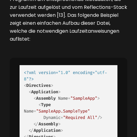
zur Laufzeit aufgelöst und vom Reflections-Stack
verwendet werden [13]. Das folgende Beispiel
zeigt einen einfachen Aufbau dieser Datei,
welche die notwendigen Laufzeitanweisungen
auflistet:
<?xml version=
"1.0"
 encoding=
"utf-
8"
?>
<
Directives
>
<
Application
>
<
Assembly
Name
=
"SampleApp"
>
<
Type
Name
=
"SampleApp.SampleType"
Dynamic
=
"Required All"
/>
</
Assembly
>
</
Application
>
</
Directives
>