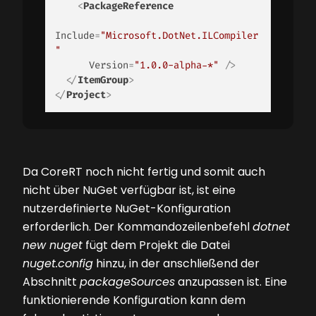
<
PackageReference
Include
=
"Microsoft.DotNet.ILCompiler
"
Version
=
"1.0.0-alpha-*"
 />
</
ItemGroup
>
</
Project
>
Da CoreRT noch nicht fertig und somit auch
nicht über NuGet verfügbar ist, ist eine
nutzerdefinierte NuGet-Konfiguration
erforderlich. Der Kommandozeilenbefehl
dotnet
new nuget
fügt dem Projekt die Datei
nuget.config
hinzu, in der anschließend der
Abschnitt
packageSources
anzupassen ist. Eine
funktionierende Konfiguration kann dem