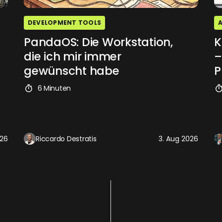
DEVELOPMENT TOOLS
A
PandaOS: Die Workstation,
K
die ich mir immer
–
gewünscht habe
P
6 Minuten
026
Riccardo Destratis
3. Aug 2026