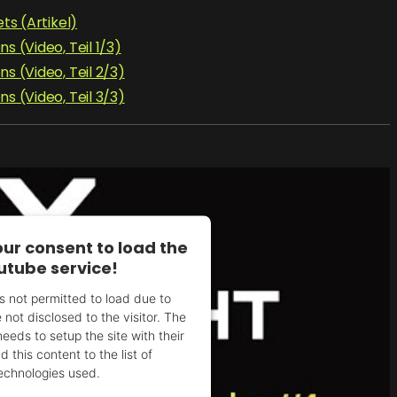
ets (Artikel)
s (Video, Teil 1/3)
s (Video, Teil 2/3)
s (Video, Teil 3/3)
ur consent to load the
utube service!
is not permitted to load due to
 not disclosed to the visitor. The
eds to setup the site with their
 this content to the list of
echnologies used.