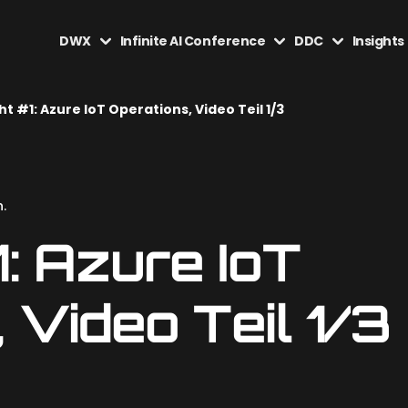
DWX
Infinite AI Conference
DDC
Insights
ht #1: Azure IoT Operations, Video Teil 1/3
.
1: Azure IoT
 Video Teil 1/3