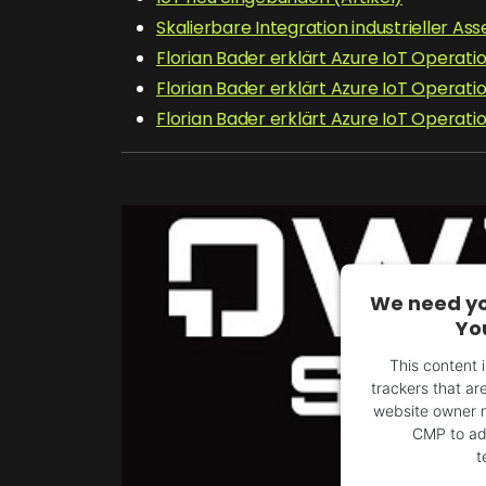
Skalierbare Integration industrieller Ass
Florian Bader erklärt Azure IoT Operation
Florian Bader erklärt Azure IoT Operation
Florian Bader erklärt Azure IoT Operation
We need yo
Yo
This content 
trackers that are
website owner ne
CMP to add
t