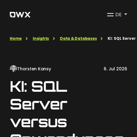
DE
Home
Insights
Data & Databases
KI: SQL Serv
Thorsten Kansy
6. Jul 2026
KI: SQL
Server
versus