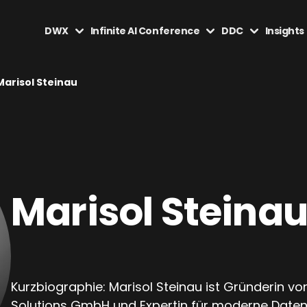
DWX
Infinite AI Conference
DDC
Insights
Marisol Steinau
Marisol Steina
Kurzbiographie: Marisol Steinau ist Gründerin v
Solutions GmbH und Expertin für moderne Daten