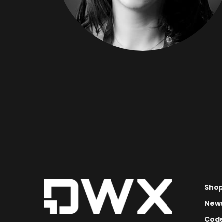
Sho
News
Code