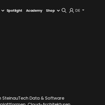
DE
Spotlight
Academy
Shop
Mein Konto
Abmelden
u
on SteinauTech Data & Software
plattformen, Cloud-Architekturen