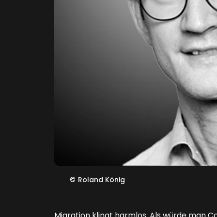
©
Roland König
Migration klingt harmlos. Als würde man C