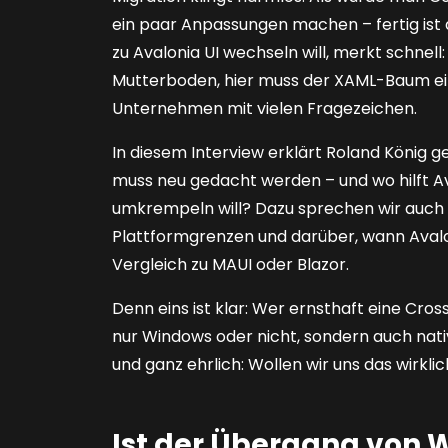
ein paar Anpassungen machen – fertig ist
zu Avalonia UI wechseln will, merkt schnel
Mutterboden, hier muss der XAML-Baum ein
Unternehmen mit vielen Fragezeichen.
In diesem Interview erklärt Roland König g
muss neu gedacht werden – und wo hilft Av
umkrempeln will? Dazu sprechen wir auch
Plattformgrenzen und darüber, wann Avaloni
Vergleich zu MAUI oder Blazor.
Denn eins ist klar: Wer ernsthaft eine Cro
nur Windows oder nicht, sondern auch nativ
und ganz ehrlich: Wollen wir uns das wirkli
Ist der Übergang von W