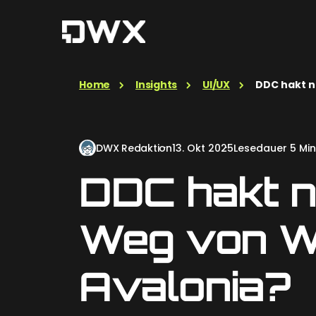
Home
Insights
UI/UX
DDC hakt n
DWX Redaktion
13. Okt 2025
Lesedauer 5 Min
DDC hakt n
Weg von W
Avalonia?