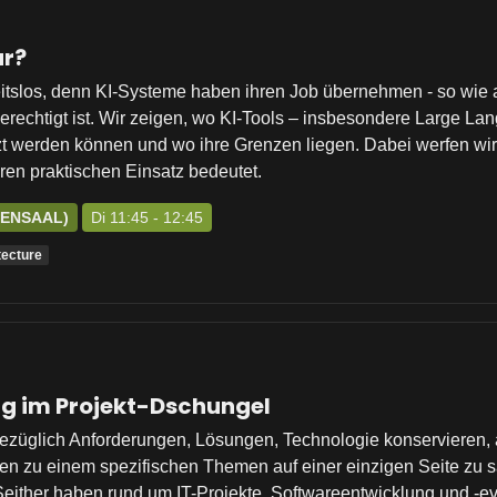
ur?
beitslos, denn KI-Systeme haben ihren Job übernehmen - so wie 
erechtigt ist. Wir zeigen, wo KI-Tools – insbesondere Large La
etzt werden können und wo ihre Grenzen liegen. Dabei werfen wi
hren praktischen Einsatz bedeutet.
SENSAAL)
Di 11:45 - 12:45
tecture
ng im Projekt-Dschungel
üglich Anforderungen, Lösungen, Technologie konservieren, ab
tionen zu einem spezifischen Themen auf einer einzigen Seite z
ither haben rund um IT-Projekte, Softwareentwicklung und -ev