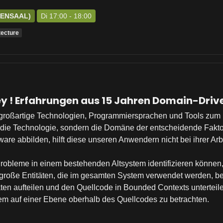
SENSAAL)
Di 17:00 - 18:00
tecture
ney ! Erfahrungen aus 15 Jahren Domain-Driv
oßartige Technologien, Programmiersprachen und Tools zum Eins
t die Technologie, sondern die Domäne der entscheidende Fakt
ware abbilden, hilft diese unseren Anwendern nicht bei ihrer Ar
 Probleme in einem bestehenden Altsystem identifizieren können
roße Entitäten, die im gesamten System verwendet werden, bet
ten aufteilen und den Quellcode in Bounded Contexts unterteile
stem auf einer Ebene oberhalb des Quellcodes zu betrachten.