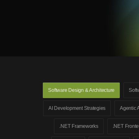
Software Design & Architecture
Soft
AI Development Strategies
Agentic 
.NET Frameworks
.NET Front