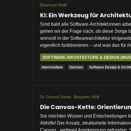
Eberhard Wolff
KI: Ein Werkzeug für Architekt
Sind bald alle Software-Architekt:innen ar
gehen wir der Frage nach, ob diese Sorge b
sinnvoll in der Softwarearchitektur einges
eigentlich funktionieren – und was das für i
SOFTWARE ARCHITECTURE & DESIGN (MU
Intermediate
German
Software Design & Archi
Dr. Gernot Starke
Benjamin Wolf
Die Canvas-Kette: Orientieru
Sie möchten Wissen und Entscheidungen bez
Abhilfe! Der Ansatz, strukturierte Informa
Canvas_ weltweit Anerkennung gefunden. Se