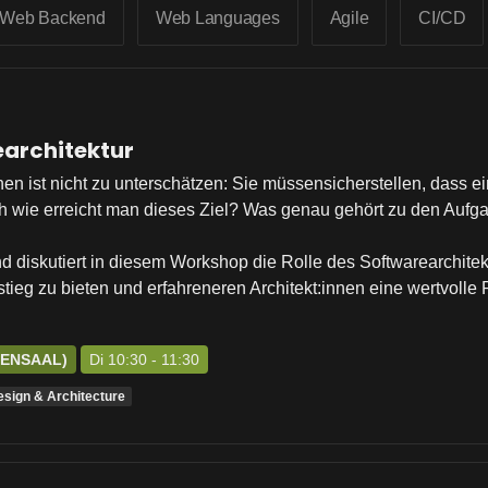
Web Backend
Web Languages
Agile
CI/CD
earchitektur
nen ist nicht zu unterschätzen: Sie müssensicherstellen, dass 
Doch wie erreicht man dieses Ziel? Was genau gehört zu den Auf
und diskutiert in diesem Workshop die Rolle des Softwarearchit
stieg zu bieten und erfahreneren Architekt:innen eine wertvolle R
SENSAAL)
Di 10:30 - 11:30
esign & Architecture