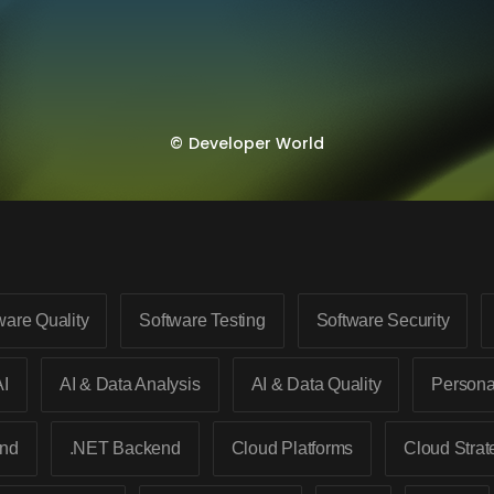
©
Developer World
ware Quality
Software Testing
Software Security
AI
AI & Data Analysis
AI & Data Quality
Persona
end
.NET Backend
Cloud Platforms
Cloud Strat