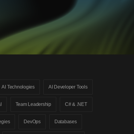
AI Technologies
AI Developer Tools
l
Team Leadership
C# & .NET
egies
DevOps
Databases