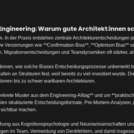
Engineering: Warum gute Architekt:innen s
plin. In der Praxis entstehen zentrale Architekturentscheidungen 
ve Verzerrungen wie **Confirmation Bias**, **Optimism Bias** o
Migrationsentscheidungen und Teamdynamiken oft stärker, als
uationen, wie solche Biases Entscheidungsprozesse unbemerkt le
lten an Strukturen fest, weil bereits zu viel investiert wurde. 
ionen bis zu schwer wartbaren Architekturen.
konkrete Muster aus dem Engineering-Alltag** und um **prakti
len strukturierte Entscheidungsformate, Pre-Mortem-Analysen,
h sichtbar machen.
rschung aus Kognitionspsychologie und Neurowissenschaften un
ungen im Team, Vermeidung von Denkfehlern, und damit insgesam