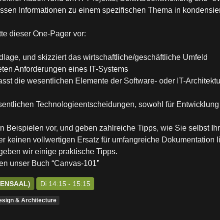
assen Informationen zu einem spezifischen Thema in kondensi
tte dieser One-Pager vor:
age, und skizziert das wirtschaftliche/geschäftliche Umfeld
reten Anforderungen eines IT-Systems
sst die wesentlichen Elemente der Software- oder IT-Architekt
sentlichen Technologieentscheidungen, sowohl für Entwicklung
von Beispielen vor, und geben zahlreiche Tipps, wie Sie selbst
 keinen vollwertigen Ersatz für umfangreiche Dokumentation lie
eben wir einige praktische Tipps.
nnen unser Buch “Canvas-101”
SENSAAL)
Di 14:15 - 15:15
esign & Architecture